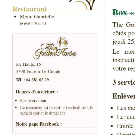
Restaurant
Box «
Menu Gabrielle
The Gol
[à partir de juin]
côtés po
jeudi 25
Le men
instruct
rue Haute, 15
votre re
3798 Fouron-Le-Comte
Tél. : 04 381 02 29
3 servic
Heures d'ouverture :
Enlève
Sur réservation
Les me
Le restaurant est ouvert le vendredi soir, le
samedi soir et le dimanche
Le jeu
Notre page Facebook :
Entrée 
Derniè