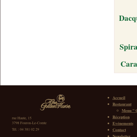
Dacqu
Spira
Cara
Accueil
Restaurant
Menu " G
Réception
rue Haute, 15
3798 Fouron-Le-Comte
Evénements
Tél. : 04 381 02 29
Contact
Newsletter