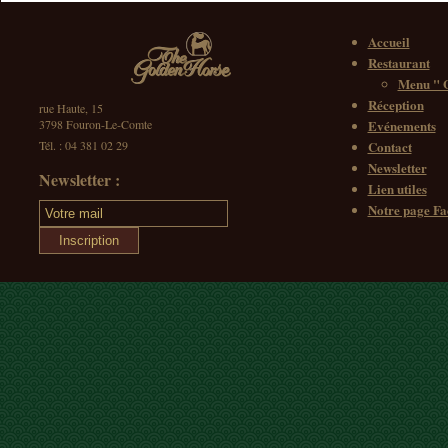
Accueil
Restaurant
Menu " G
Réception
rue Haute, 15
3798 Fouron-Le-Comte
Evénements
Tél. : 04 381 02 29
Contact
Newsletter
Newsletter :
Lien utiles
Notre page F